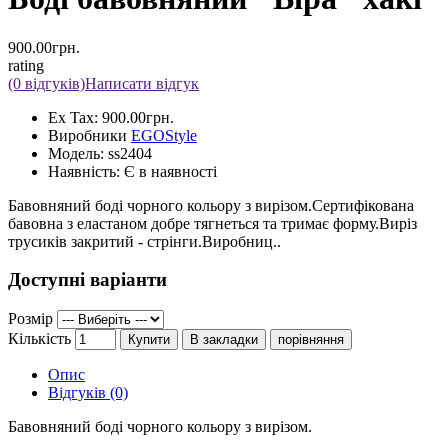
900.00грн.
rating
(0 відгуків)
Написати відгук
Ex Tax:
900.00грн.
Виробники
EGOStyle
Модель:
ss2404
Наявність:
Є в наявності
Бавовняний боді чорного кольору з вирізом.Сертифікована
бавовна з еластаном добре тягнеться та тримає форму.Виріз
трусиків закритий - стрінги.Виробниц..
Доступні варіанти
Розмір
Кількість
Купити
В закладки
порівняння
Опис
Відгуків (0)
Бавовняний боді чорного кольору з вирізом.