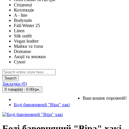
Спідниці
Коллекція
A - line
Bodysuits
Fall-Winter 25
Linen
Silk outfit
Vegan leather
Майки та топи
Doreanse
Акції та знижки
Сукні
Search
Закладки (0)
0 товар(ів) - 0.00грн.
Ваш кошик порожній!
Боді бавовняний "Віра" хакі
Боді бавовняний "Віра" хакі