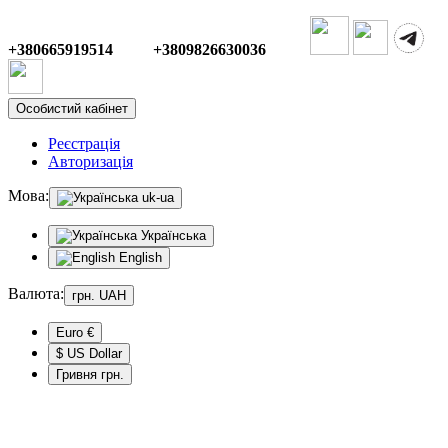
+380665919514 +3809826630036
Особистий кабінет
Реєстрація
Авторизація
Мова:
uk-ua
Українська
English
Валюта:
грн.
UAH
Euro €
$ US Dollar
Гривня грн.
Mobile Menu