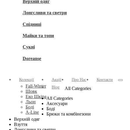
Верхній одяг
Лонгсливи та светри
Спідниці
Майки та топи
Сукні
Doreanse
Колекції
Акції
Про Нас
Контакти
Fall-Winter
Blog
All Categories
Шовк
Еко Шкіра
All Categories
Льон
Аксесуари
Боді
Боді
A-Line
Брюки та комбінезони
Верхній одяг
Взуття
Лонгсливи та светри